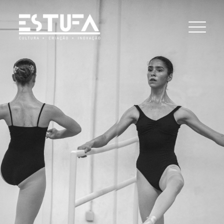
A ESTUFA
SERVIÇO EDUCATIVO
PLATAFORMA CULTURAL
MOAGEM – RESIDÊNCIAS ARTÍSTICAS
CASA – LABORATÓRIO DE ACTIVIDADES
CRIATIVAS
PROJECTOS ARTÍSTICOS
ALCHIMIST EMDEN JONAS&LANDER
TORRES INOV-E