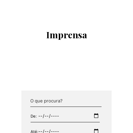
ECOCAMPUS TORRES VEDRAS
MONTRA
Imprensa
GALERIA
INTERVENÇÕES EM ESPAÇOS
DEVOLUTOS
CEDÊNCIA DE ESPAÇOS
De:
Até: