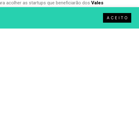
ara acolher as startups que beneficiarão dos
Vales
rno, os quais se inserem na estratégia nacional
A C E I T O
 de 7.500 euros e serão instalados no espaço
física do TORRES INOV-E.
 que constituem a
RIERC – Rede de Incubação e
fórum regional de reflexão estratégico no contexto
a promoção de dinâmicas de interação e
ede.