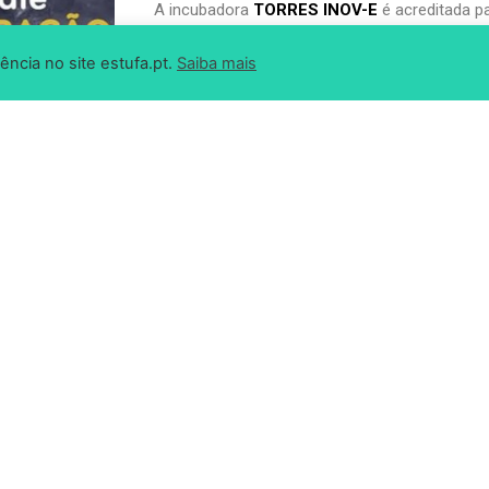
A incubadora
TORRES INOV-E
é acreditada p
Incubação
, medida de apoio criada pelo Gove
ência no site estufa.pt.
Saiba mais
para o empreendedorismo.
Os projetos têm acesso a um apoio financeiro
Torres Vedras LabCenter, local de incubação 
+ INFO
O
TORRES INOV-E
é uma das 19 incubadoras
Empreendedorismo da Região Centro
, um 
do empreendedorismo, bem como motor para 
articulação entre os diferentes membros da R