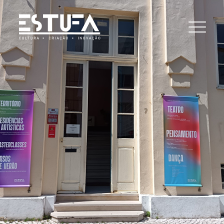
A ESTUFA
SERVIÇO EDUCATIVO
PLATAFORMA CULTURAL
MOAGEM – RESIDÊNCIAS ARTÍSTICAS
CASA – LABORATÓRIO DE ACTIVIDADES
CRIATIVAS
PROJECTOS ARTÍSTICOS
ALCHIMIST EMDEN JONAS&LANDER
TORRES INOV-E