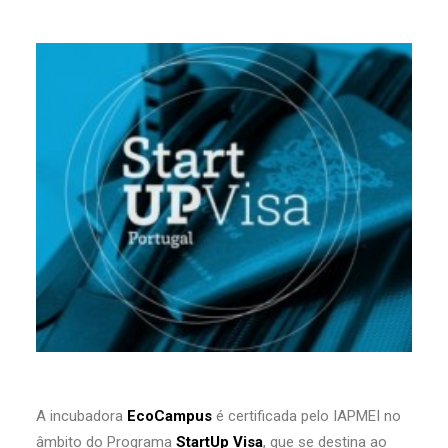
A incubadora
EcoCampus
é certificada pelo IAPMEI no
âmbito do Programa
StartUp Visa
, que se destina ao