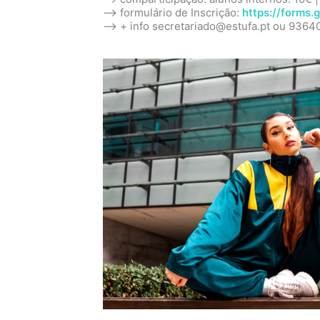
–> formulário de Inscrição:
https://forms
–> + info secretariado@estufa.pt ou 936