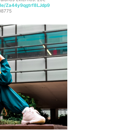
.gle/Za44y9qgtrf8LJdp9
408775