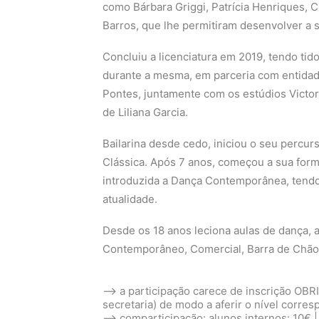
como Bárbara Griggi, Patrícia Henriques, C
Barros, que lhe permitiram desenvolver a 
Concluiu a licenciatura em 2019, tendo tid
durante a mesma, em parceria com entidade
Pontes, juntamente com os estúdios Victor
de Liliana Garcia.
Bailarina desde cedo, iniciou o seu percu
Clássica. Após 7 anos, começou a sua for
introduzida a Dança Contemporânea, tendo 
atualidade.
Desde os 18 anos leciona aulas de dança, a
Contemporâneo, Comercial, Barra de Chão, 
–> a participação carece de inscrição OB
secretaria) de modo a aferir o nível corre
–> comparticipação: alunos internos: 10€ |