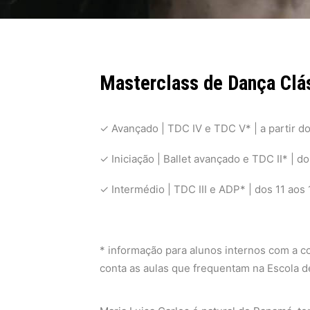
Masterclass de Dança Clá
✓
Avançado | TDC IV e TDC V* | a partir d
✓
Iniciação | Ballet avançado e TDC II* | d
✓
Intermédio | TDC III e ADP* | dos 11 aos
* informação para alunos internos com a c
conta as aulas que frequentam na Escola 