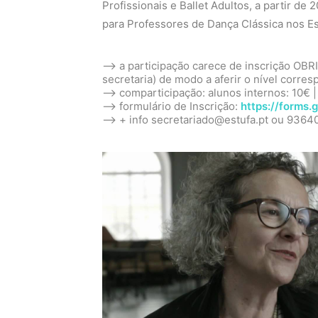
Profissionais e Ballet Adultos, a partir d
para Professores de Dança Clássica nos Es
–> a participação carece de inscrição OB
secretaria) de modo a aferir o nível corre
–> comparticipação: alunos internos: 10€ |
–> formulário de Inscrição:
https://forms
–> + info secretariado@estufa.pt ou 936