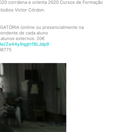
e 2020 corrdena e orienta 2020 Cursos de Formação
túdios Victor Córdon.
RIGATÓRIA (online ou presencialmente na
spondente de cada aluno
 alunos externos: 20€
.gle/Za44y9qgtrf8LJdp9
408775