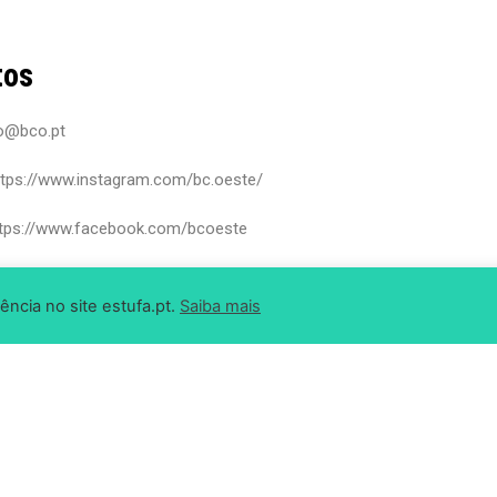
tos
ao@bco.pt
ttps://www.instagram.com/bc.oeste/
ttps://www.facebook.com/bcoeste
ência no site estufa.pt.
Saiba mais