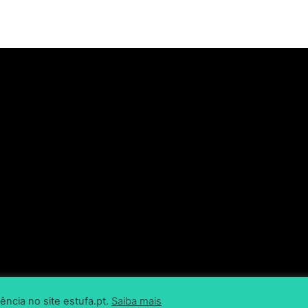
ência no site estufa.pt.
Saiba mais