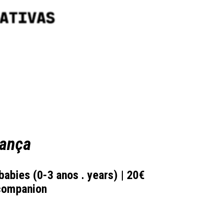
dança
abies (0-3 anos . years) | 20€
 companion