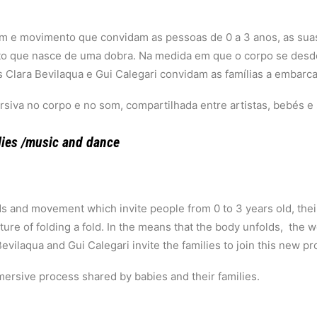
 e movimento que convidam as pessoas de 0 a 3 anos, as suas
sto que nasce de uma dobra. Na medida em que o corpo se desd
Clara Bevilaqua e Gui Calegari convidam as famílias a embarc
iva no corpo e no som, compartilhada entre artistas, bebés e s
lies /music and dance
 and movement which invite people from 0 to 3 years old, their f
re of folding a fold. In the means that the body unfolds, the 
vilaqua and Gui Calegari invite the families to join this new pro
rsive process shared by babies and their families.