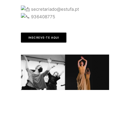
secretariado@estufa.pt
936408775
INSCREVE-TE AQUI