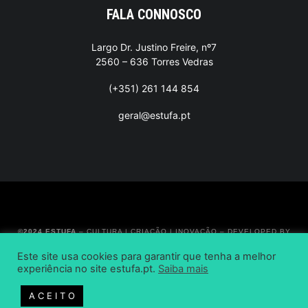
FALA CONNOSCO
Largo Dr. Justino Freire, nº7
2560 – 636 Torres Vedras
(+351) 261 144 854
geral@estufa.pt
©2024 ESTUFA
– CULTURA | CRIAÇÃO | INOVAÇÃO –
DEVELOPED BY
BRANDABILITY
Este site usa cookies para garantir que tenha a melhor
experiência no site estufa.pt.
Saiba mais
A C E I T O