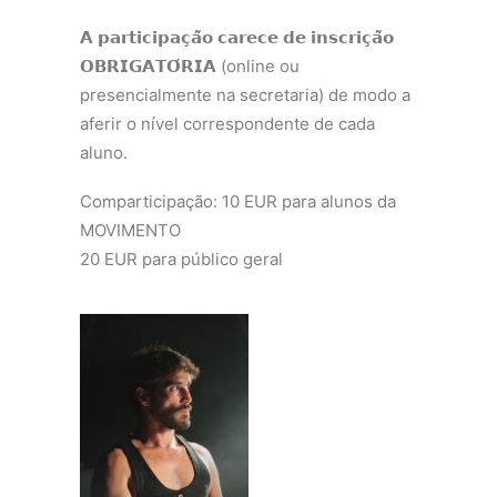
𝗔 𝗽𝗮𝗿𝘁𝗶𝗰𝗶𝗽𝗮𝗰̧𝗮̃𝗼 𝗰𝗮𝗿𝗲𝗰𝗲 𝗱𝗲 𝗶𝗻𝘀𝗰𝗿𝗶𝗰̧𝗮̃𝗼
𝗢𝗕𝗥𝗜𝗚𝗔𝗧𝗢́𝗥𝗜𝗔 (online ou
presencialmente na secretaria) de modo a
aferir o nível correspondente de cada
aluno.
Comparticipação: 10 EUR para alunos da
MOVIMENTO
20 EUR para público geral