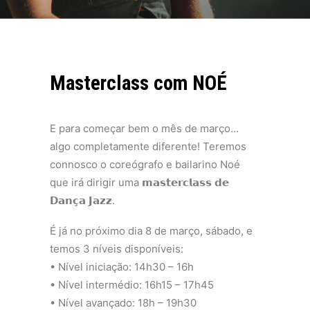
Masterclass com NOÉ
E para começar bem o mês de março…
algo completamente diferente! Teremos
connosco o coreógrafo e bailarino Noé
que irá dirigir uma 𝗺𝗮𝘀𝘁𝗲𝗿𝗰𝗹𝗮𝘀𝘀 𝗱𝗲
𝗗𝗮𝗻𝗰̧𝗮 𝗝𝗮𝘇𝘇.
É já no próximo dia 8 de março, sábado, e
temos 3 níveis disponíveis:
•⁠ ⁠Nível iniciação: 14h30 – 16h
•⁠ ⁠Nível intermédio: 16h15 – 17h45
•⁠ ⁠Nível avançado: 18h – 19h30