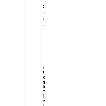
.
2
0
1
7
L
E
R
N
O
T
Í
C
I