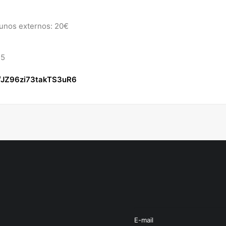
lunos externos: 20€
75
le/JZ96zi73takTS3uR6