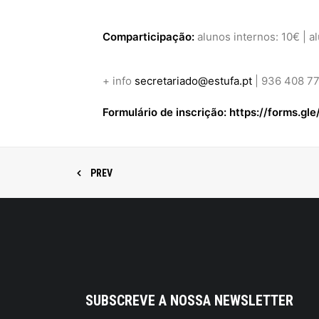
Comparticipação:
alunos internos: 10€ | a
+ info
secretariado@estufa.pt
| 936 408 7
Formulário de inscrição: https://forms.g
PREV
SUBSCREVE A NOSSA NEWSLETTER