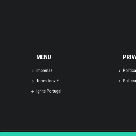
MENU
PRIV
Imprensa
Polític
Torres Inov-E
Politic
Ignite Portugal