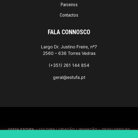
Parceiros
Contactos
FALA CONNOSCO
Largo Dr. Justino Freire, nº7
2560 – 636 Torres Vedras
(+351) 261 144 854
geral@estufa.pt
©2024 ESTUFA
– CULTURA | CRIAÇÃO | INOVAÇÃO –
DEVELOPED BY
BRANDABILITY