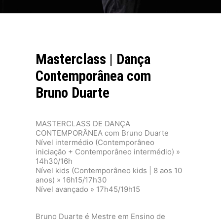
Masterclass | Dança
Contemporânea com
Bruno Duarte
MASTERCLASS DE DANÇA
CONTEMPORÂNEA com Bruno Duarte
Nível intermédio (Contemporâneo
iniciação + Contemporâneo intermédio) »
14h30/16h
Nível kids (Contemporâneo kids | 8 aos 10
anos) » 16h15/17h30
Nível avançado » 17h45/19h15
Bruno Duarte é Mestre em Ensino de