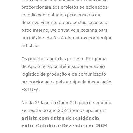
proporcionará aos projetos selecionados:
estadia com estúdios para ensaios ou
desenvolvimento de propostas, acesso a
pátio interno, wc privativo e cozinha para
um máximo de 3 a 4 elementos por equipa
artística.
Os projetos apoiados por este Programa
de Apoio terão também suporte e apoio
logístico de produção e de comunicação
proporcionados pela equipa da Associação
ESTUFA.
Nesta 2ª fase da Open Call para o segundo
semestre do ano 2024 iremos apoiar um
𝗮𝗿𝘁𝗶𝘀𝘁𝗮 𝗰𝗼𝗺 𝗱𝗮𝘁𝗮𝘀 𝗱𝗲 𝗿𝗲𝘀𝗶𝗱𝗲̂𝗻𝗰𝗶𝗮
𝗲𝗻𝘁𝗿𝗲 𝗢𝘂𝘁𝘂𝗯𝗿𝗼 𝗲 𝗗𝗲𝘇𝗲𝗺𝗯𝗿𝗼 𝗱𝗲 𝟮𝟬𝟮𝟰.