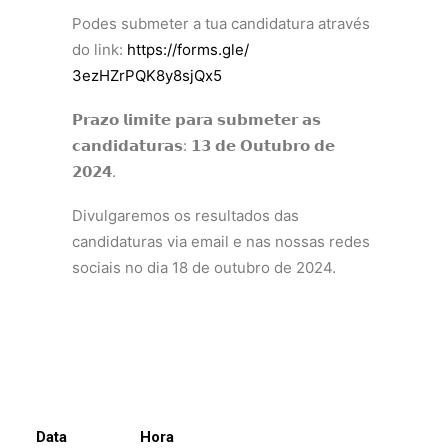
Podes submeter a tua candidatura através
do link:
https://forms.gle/
3ezHZrPQK8y8sjQx5
𝗣𝗿𝗮𝘇𝗼 𝗹𝗶𝗺𝗶𝘁𝗲 𝗽𝗮𝗿𝗮 𝘀𝘂𝗯𝗺𝗲𝘁𝗲𝗿 𝗮𝘀
𝗰𝗮𝗻𝗱𝗶𝗱𝗮𝘁𝘂𝗿𝗮𝘀: 𝟭𝟯 𝗱𝗲 𝗢𝘂𝘁𝘂𝗯𝗿𝗼 𝗱𝗲
𝟮𝟬𝟮𝟰.
Divulgaremos os resultados das
candidaturas via email e nas nossas redes
sociais no dia 18 de outubro de 2024.
Data
Hora